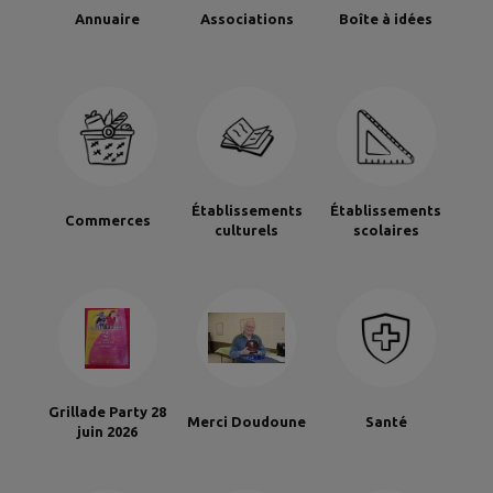
Annuaire
Associations
Boîte à idées
Établissements
Établissements
Commerces
culturels
scolaires
Grillade Party 28
Merci Doudoune
Santé
juin 2026