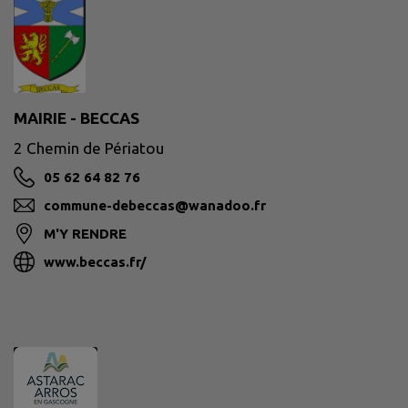
MAIRIE - BECCAS
2 Chemin de Périatou
05 62 64 82 76
commune-debeccas@wanadoo.fr
M'Y RENDRE
www.beccas.fr/