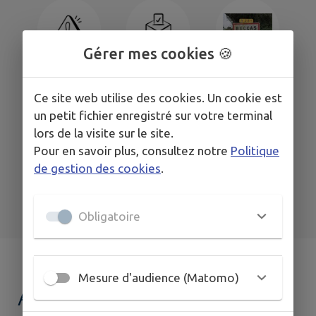
Gérer mes cookies 🍪
Signaler
Sondages
Vie du Village
Ce site web utilise des cookies. Un cookie est
un petit fichier enregistré sur votre terminal
lors de la visite sur le site.
Pour en savoir plus, consultez notre
Politique
de gestion des cookies
.
Cinquante ans de
Actes
Obligatoire
l'A.C.C.A
administratifs
Mesure d'audience (Matomo)
AGENDA DE
MON