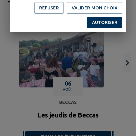
TERRITOIRE
REFUSER
VALIDER MON CHOIX
AUTORISER
06
AOÛT
BECCAS
Les jeudis de Beccas