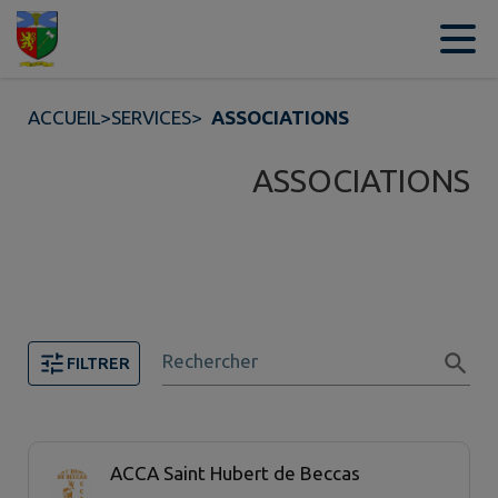
Contenu
Menu
Recherche
Pied de page
ACCUEIL
>
SERVICES
>
ASSOCIATIONS
ASSOCIATIONS
Rechercher
FILTRER
2 associations trouvées.
ACCA Saint Hubert de Beccas