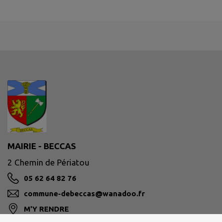
MAIRIE - BECCAS
2 Chemin de Périatou
05 62 64 82 76
commune-debeccas@wanadoo.fr
M'Y RENDRE