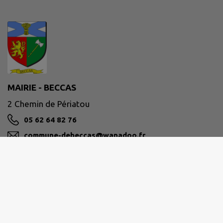
MAIRIE - BECCAS
2 Chemin de Périatou
05 62 64 82 76
commune-debeccas@wanadoo.fr
M'Y RENDRE
www.beccas.fr/