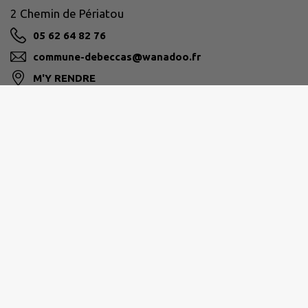
2 Chemin de Périatou
05 62 64 82 76
commune-debeccas@wanadoo.fr
M'Y RENDRE
www.beccas.fr/
CC ASTARAC ARROS EN GASCOGNE
19 Av. de Gascogne, 32730 Villecomtal-sur-Arros
05 62 64 84 51