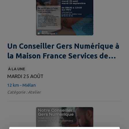
Un Conseiller Gers Numérique à
la Maison France Services de
Miélan
À LA UNE
MARDI 25 AOÛT
12 km - Miélan
Catégorie : Atelier