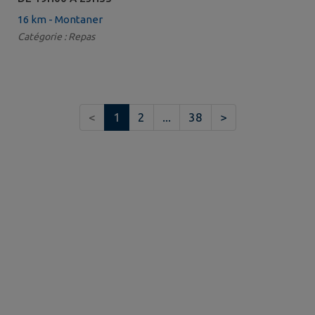
16 km - Montaner
Catégorie : Repas
<
1
2
...
38
>