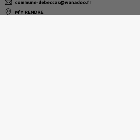
commune-debeccas@wanadoo.fr
M'Y RENDRE
www.beccas.fr/
CC ASTARAC ARROS EN GASCOGNE
19 Av. de Gascogne, 32730 Villecomtal-sur-Arros
05 62 64 84 51
contact@cdcaag.fr
M'Y RENDRE
www.cdcaag.fr/