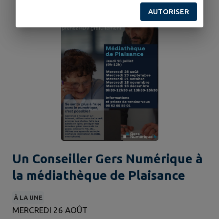
AUTORISER
Un Conseiller Gers Numérique à
la médiathèque de Plaisance
À LA UNE
MERCREDI 26 AOÛT