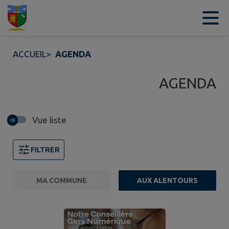
Contenu
Menu
Recherche
Pied de page
ACCUEIL
>
AGENDA
AGENDA
Vue liste
FILTRER
MA COMMUNE
AUX ALENTOURS
FILTRE ACTIF
Page 1. 10 événements sur 372 affichés sur cette page