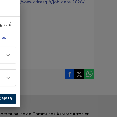
ge :
https://www.cdcaag.fr/job-dete-2026/
gistré
kies
.
ORISER
Communauté de Communes Astarac Arros en