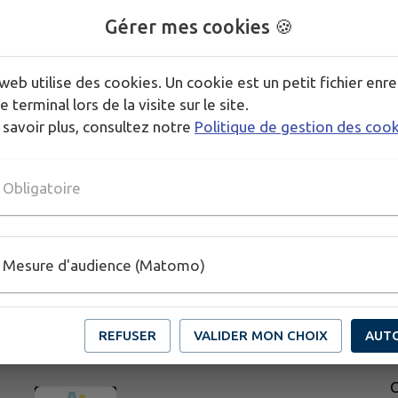
👉 Vous trouverez plus d'informations sur notre pa
Gérer mes cookies 🍪
Publié par CC AAG
web utilise des cookies. Un cookie est un petit fichier enre
e terminal lors de la visite sur le site.
 savoir plus, consultez notre
Politique de gestion des coo
PLUS D'INFORMATIONS
https://www.cdcaag.fr/job-dete-2026/
Obligatoire
Mesure d'audience (Matomo)
REFUSER
VALIDER MON CHOIX
AUT