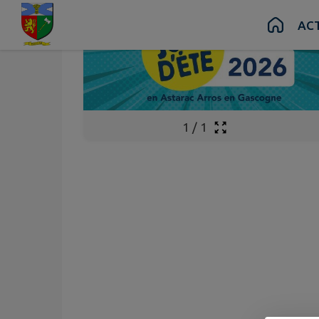
Contenu
Menu
Recherche
Pied de page
AC
1
/
1