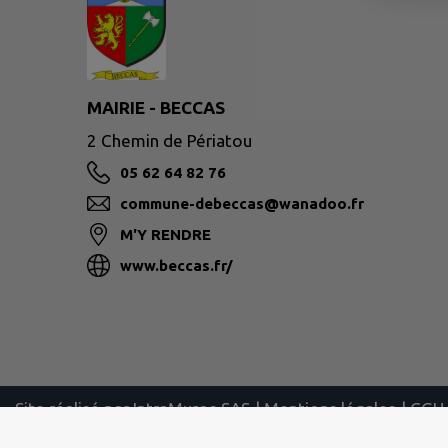
MAIRIE - BECCAS
2 Chemin de Périatou
05 62 64 82 76
commune-debeccas@wanadoo.fr
M'Y RENDRE
www.beccas.fr/
Site réalisé par
IntraMuros SAS
|
Mentions légales
|
CGU
|
Plan du site
|
Flux RSS
| Copyright 2026