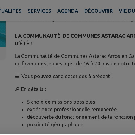
GASCOGNE RECRUTE DES JOBS D
TUALITÉS
SERVICES
AGENDA
DÉCOUVRIR
VIE DU
Publié le mardi 02 juin 2026 - CC Astarac Arros en Gascog
LA COMMUNAUTÉ DE COMMUNES ASTARAC ARRO
D’ÉTÉ !
La Communauté de Communes Astarac Arros en Gasco
en faveur des jeunes âgés de 16 à 20 ans de notre te
💻 Vous pouvez candidater dès à présent !
🔎 En détails :
5 choix de missions possibles
expérience professionnelle rémunérée
découverte du fonctionnement de la fonction p
proximité géographique