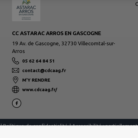
CC ASTARAC ARROS EN GASCOGNE
19 Av. de Gascogne, 32730 Villecomtal-sur-
Arros
05 62 64 84 51
contact@cdcaag.fr
M'Y RENDRE
www.cdcaag.fr/
|
Politique de confidentialité
|
Accessibilité : partielleme