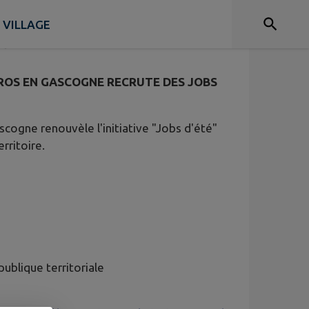
’ÉTÉ !
 VILLAGE
ne
S EN GASCOGNE RECRUTE DES JOBS
gne renouvèle l'initiative "Jobs d'été"
rritoire.
ublique territoriale