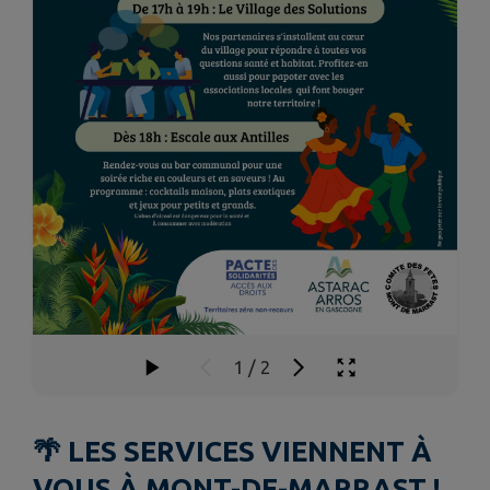
1
/
2
🌴 LES SERVICES VIENNENT À
VOUS À MONT-DE-MARRAST !