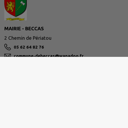
MAIRIE - BECCAS
2 Chemin de Périatou
05 62 64 82 76
commune-debeccas@wanadoo.fr
M'Y RENDRE
www.beccas.fr/