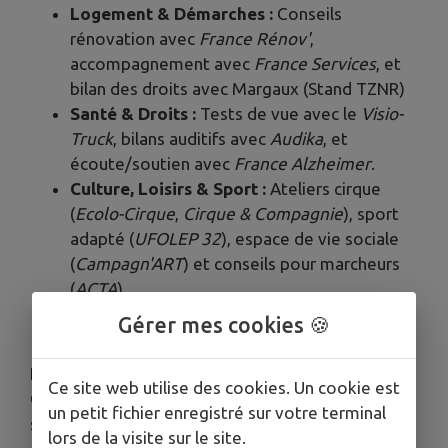
Logement & Démarches :
Conseils
rénovation avec
France Rénov'
,
accompagnement avec
France Services
, et
bilan des droits avec Margaux (Stand TZNR)
Santé & Droits :
Tests de vue avec le
Visio-
Truck
, bilans auditifs avec
Audika
, et
écoute/soutien avec
France Alzheimer
.
Culture, Loisirs & Sport :
Ateliers cirque
(
Ecolo-Cirque
,
Cirque & Compagnie
), sport
adapté (
UFOLEP 32
), espace de vie sociale
(
Campagn'ART
) et conseils pour marcheurs
(
ACTA
).
Gérer mes cookies 🍪
🍹
Dès 18h : Escale aux Antilles !
Place à la fête au bar communal ! Rejoignez le
Ce site web utilise des cookies. Un cookie est
Comité des fêtes de Mont-de-Marrast pour une
un petit fichier enregistré sur votre terminal
soirée riche en couleurs et en saveurs :
lors de la visite sur le site.